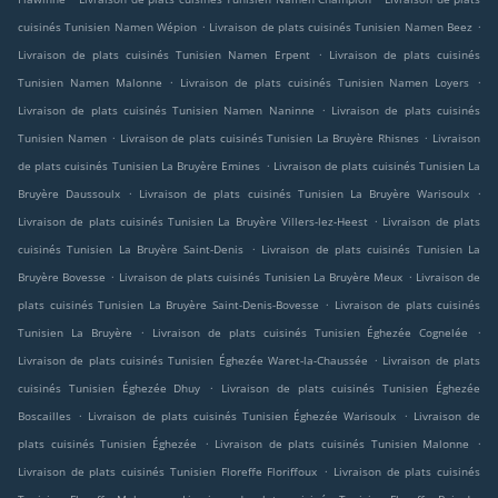
.
.
cuisinés Tunisien Namen Wépion
Livraison de plats cuisinés Tunisien Namen Beez
.
Livraison de plats cuisinés Tunisien Namen Erpent
Livraison de plats cuisinés
.
.
Tunisien Namen Malonne
Livraison de plats cuisinés Tunisien Namen Loyers
.
Livraison de plats cuisinés Tunisien Namen Naninne
Livraison de plats cuisinés
.
.
Tunisien Namen
Livraison de plats cuisinés Tunisien La Bruyère Rhisnes
Livraison
.
de plats cuisinés Tunisien La Bruyère Emines
Livraison de plats cuisinés Tunisien La
.
.
Bruyère Daussoulx
Livraison de plats cuisinés Tunisien La Bruyère Warisoulx
.
Livraison de plats cuisinés Tunisien La Bruyère Villers-lez-Heest
Livraison de plats
.
cuisinés Tunisien La Bruyère Saint-Denis
Livraison de plats cuisinés Tunisien La
.
.
Bruyère Bovesse
Livraison de plats cuisinés Tunisien La Bruyère Meux
Livraison de
.
plats cuisinés Tunisien La Bruyère Saint-Denis-Bovesse
Livraison de plats cuisinés
.
.
Tunisien La Bruyère
Livraison de plats cuisinés Tunisien Éghezée Cognelée
.
Livraison de plats cuisinés Tunisien Éghezée Waret-la-Chaussée
Livraison de plats
.
cuisinés Tunisien Éghezée Dhuy
Livraison de plats cuisinés Tunisien Éghezée
.
.
Boscailles
Livraison de plats cuisinés Tunisien Éghezée Warisoulx
Livraison de
.
.
plats cuisinés Tunisien Éghezée
Livraison de plats cuisinés Tunisien Malonne
.
Livraison de plats cuisinés Tunisien Floreffe Floriffoux
Livraison de plats cuisinés
.