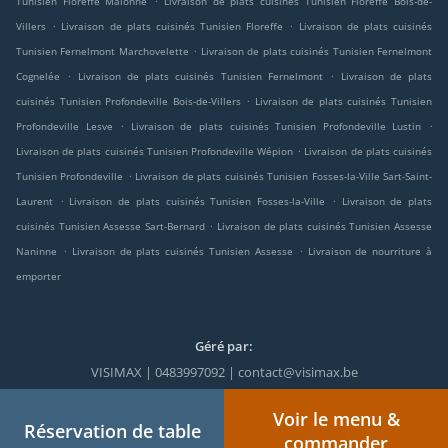
Tunisien Floreffe Malonne
Livraison de plats cuisinés Tunisien Floreffe Bois-de-
.
.
Villers
Livraison de plats cuisinés Tunisien Floreffe
Livraison de plats cuisinés
.
Tunisien Fernelmont Marchovelette
Livraison de plats cuisinés Tunisien Fernelmont
.
.
Cognelée
Livraison de plats cuisinés Tunisien Fernelmont
Livraison de plats
.
cuisinés Tunisien Profondeville Bois-de-Villers
Livraison de plats cuisinés Tunisien
.
.
Profondeville Lesve
Livraison de plats cuisinés Tunisien Profondeville Lustin
.
Livraison de plats cuisinés Tunisien Profondeville Wépion
Livraison de plats cuisinés
.
Tunisien Profondeville
Livraison de plats cuisinés Tunisien Fosses-la-Ville Sart-Saint-
.
.
Laurent
Livraison de plats cuisinés Tunisien Fosses-la-Ville
Livraison de plats
.
cuisinés Tunisien Assesse Sart-Bernard
Livraison de plats cuisinés Tunisien Assesse
.
.
Naninne
Livraison de plats cuisinés Tunisien Assesse
Livraison de nourriture à
emporter
Géré par:
VISIMAX | 0483997092 | contact@visimax.be
Voir le menu &
Réservation de table
commander