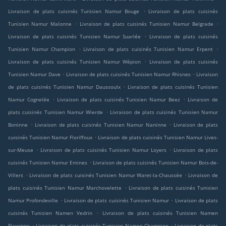
.
Livraison de plats cuisinés Tunisien Namur Bouge
Livraison de plats cuisinés
.
.
Tunisien Namur Malonne
Livraison de plats cuisinés Tunisien Namur Belgrade
.
Livraison de plats cuisinés Tunisien Namur Suarlée
Livraison de plats cuisinés
.
.
Tunisien Namur Champion
Livraison de plats cuisinés Tunisien Namur Erpent
.
Livraison de plats cuisinés Tunisien Namur Wépion
Livraison de plats cuisinés
.
.
Tunisien Namur Dave
Livraison de plats cuisinés Tunisien Namur Rhisnes
Livraison
.
de plats cuisinés Tunisien Namur Daussoulx
Livraison de plats cuisinés Tunisien
.
.
Namur Cognelée
Livraison de plats cuisinés Tunisien Namur Beez
Livraison de
.
plats cuisinés Tunisien Namur Wierde
Livraison de plats cuisinés Tunisien Namur
.
.
Boninne
Livraison de plats cuisinés Tunisien Namur Naninne
Livraison de plats
.
cuisinés Tunisien Namur Floriffoux
Livraison de plats cuisinés Tunisien Namur Lives-
.
.
sur-Meuse
Livraison de plats cuisinés Tunisien Namur Loyers
Livraison de plats
.
cuisinés Tunisien Namur Emines
Livraison de plats cuisinés Tunisien Namur Bois-de-
.
.
Villers
Livraison de plats cuisinés Tunisien Namur Waret-la-Chaussée
Livraison de
.
plats cuisinés Tunisien Namur Marchovelette
Livraison de plats cuisinés Tunisien
.
.
Namur Profondeville
Livraison de plats cuisinés Tunisien Namur
Livraison de plats
.
cuisinés Tunisien Namen Vedrin
Livraison de plats cuisinés Tunisien Namen
.
.
Flawinne
Livraison de plats cuisinés Tunisien Namen Champion
Livraison de plats