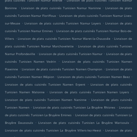
plats cuisinés Tunisien Namur Wierde
Livraison de plats cuisinés Tunisien Namur
.
.
Boninne
Livraison de plats cuisinés Tunisien Namur Naninne
Livraison de plats
.
cuisinés Tunisien Namur Floriffoux
Livraison de plats cuisinés Tunisien Namur Lives-
.
.
sur-Meuse
Livraison de plats cuisinés Tunisien Namur Loyers
Livraison de plats
.
cuisinés Tunisien Namur Emines
Livraison de plats cuisinés Tunisien Namur Bois-de-
.
.
Villers
Livraison de plats cuisinés Tunisien Namur Waret-la-Chaussée
Livraison de
.
plats cuisinés Tunisien Namur Marchovelette
Livraison de plats cuisinés Tunisien
.
.
Namur Profondeville
Livraison de plats cuisinés Tunisien Namur
Livraison de plats
.
cuisinés Tunisien Namen Vedrin
Livraison de plats cuisinés Tunisien Namen
.
.
Flawinne
Livraison de plats cuisinés Tunisien Namen Champion
Livraison de plats
.
.
cuisinés Tunisien Namen Wépion
Livraison de plats cuisinés Tunisien Namen Beez
.
Livraison de plats cuisinés Tunisien Namen Erpent
Livraison de plats cuisinés
.
.
Tunisien Namen Malonne
Livraison de plats cuisinés Tunisien Namen Loyers
.
Livraison de plats cuisinés Tunisien Namen Naninne
Livraison de plats cuisinés
.
.
Tunisien Namen
Livraison de plats cuisinés Tunisien La Bruyère Rhisnes
Livraison
.
de plats cuisinés Tunisien La Bruyère Emines
Livraison de plats cuisinés Tunisien La
.
.
Bruyère Daussoulx
Livraison de plats cuisinés Tunisien La Bruyère Warisoulx
.
Livraison de plats cuisinés Tunisien La Bruyère Villers-lez-Heest
Livraison de plats