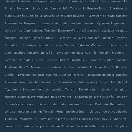
.
cuisinés Tunisien La Bruyère Saint-Denis
Livraison de plats cuisinés Tunisien La
.
.
Bruyère Bovesse
Livraison de plats cuisinés Tunisien La Bruyère Meux
Livraison de
.
plats cuisinés Tunisien La Bruyère Saint-Denis-Bovesse
Livraison de plats cuisinés
.
.
Tunisien La Bruyère
Livraison de plats cuisinés Tunisien Éghezée Cognelée
.
Livraison de plats cuisinés Tunisien Éghezée Waret-la-Chaussée
Livraison de plats
.
cuisinés Tunisien Éghezée Dhuy
Livraison de plats cuisinés Tunisien Éghezée
.
.
Boscailles
Livraison de plats cuisinés Tunisien Éghezée Warisoulx
Livraison de
.
.
plats cuisinés Tunisien Éghezée
Livraison de plats cuisinés Tunisien Malonne
.
Livraison de plats cuisinés Tunisien Floreffe Floriffoux
Livraison de plats cuisinés
.
Tunisien Floreffe Malonne
Livraison de plats cuisinés Tunisien Floreffe Bois-de-
.
.
Villers
Livraison de plats cuisinés Tunisien Floreffe
Livraison de plats cuisinés
.
Tunisien Fernelmont Marchovelette
Livraison de plats cuisinés Tunisien Fernelmont
.
.
Cognelée
Livraison de plats cuisinés Tunisien Fernelmont
Livraison de plats
.
cuisinés Tunisien Profondeville Bois-de-Villers
Livraison de plats cuisinés Tunisien
.
.
Profondeville Lesve
Livraison de plats cuisinés Tunisien Profondeville Lustin
.
Livraison de plats cuisinés Tunisien Profondeville Wépion
Livraison de plats cuisinés
.
Tunisien Profondeville
Livraison de plats cuisinés Tunisien Fosses-la-Ville Sart-Saint-
.
.
Laurent
Livraison de plats cuisinés Tunisien Fosses-la-Ville
Livraison de plats