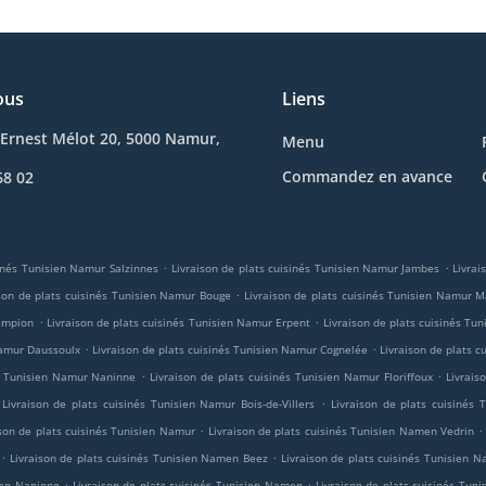
ous
Liens
Ernest Mélot 20, 5000 Namur,
Menu
Commandez en avance
68 02
.
.
sinés Tunisien Namur Salzinnes
Livraison de plats cuisinés Tunisien Namur Jambes
Livrai
.
ison de plats cuisinés Tunisien Namur Bouge
Livraison de plats cuisinés Tunisien Namur 
.
.
hampion
Livraison de plats cuisinés Tunisien Namur Erpent
Livraison de plats cuisinés T
.
.
Namur Daussoulx
Livraison de plats cuisinés Tunisien Namur Cognelée
Livraison de plats 
.
.
és Tunisien Namur Naninne
Livraison de plats cuisinés Tunisien Namur Floriffoux
Livrais
.
Livraison de plats cuisinés Tunisien Namur Bois-de-Villers
Livraison de plats cuisinés
.
.
ison de plats cuisinés Tunisien Namur
Livraison de plats cuisinés Tunisien Namen Vedrin
.
.
Livraison de plats cuisinés Tunisien Namen Beez
Livraison de plats cuisinés Tunisien 
.
.
men Naninne
Livraison de plats cuisinés Tunisien Namen
Livraison de plats cuisinés Tuni