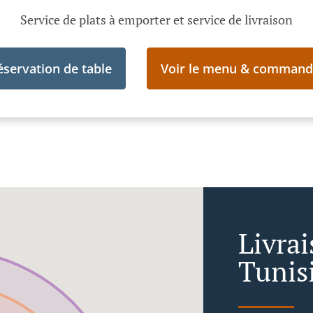
Service de plats à emporter et service de livraison
éservation de table
Voir le menu & command
Livra
Tunis