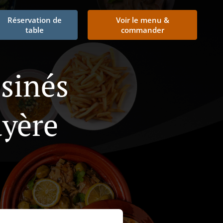
Réservation de
Voir le menu &
table
commander
isinés
uyère