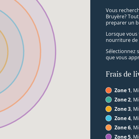
Vous recherch
Bruyère? Tout
preparer un b
Lorsque vous v
nourriture de
Sélectionnez 
que vous appré
Frais de l
Zone 1
, Mi
Zone 2
, Mi
Zone 3
, Mi
Zone 4
, Mi
Zone 6
, Mi
Zone 5
, Mi