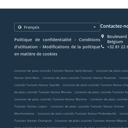
Contactez-n
Boulevard 
.
Politique de confidentialité
Conditions
Belgium
.
d'utilisation
Modifications de la politique
+32 81 22 
en matière de cookies
.
Livraison de plats cuisinés Tunisien Namur Saint-Servais
Livraison de plats cui
.
.
Namur Saint-Marc
Livraison de plats cuisinés Tunisien Namur Flawinne
Livra
.
cuisinés Tunisien Namur Suarlée
Livraison de plats cuisinés Tunisien Namur C
.
de plats cuisinés Tunisien Namur Rhisnes
Livraison de plats cuisinés Tunisien 
.
Livraison de plats cuisinés Tunisien Namur Boninne
Livraison de plats cuisin
.
.
Tunisien Namur Loyers
Livraison de plats cuisinés Tunisien Namur Emines
.
.
Marchovelette
Livraison de plats cuisinés Tunisien Namur Profondeville
Livra
.
Tunisien Namen Champion
Livraison de plats cuisinés Tunisien Namen Wépion
.
plats cuisinés Tunisien Namen Loyers
Livraison de plats cuisinés Tunisien Na