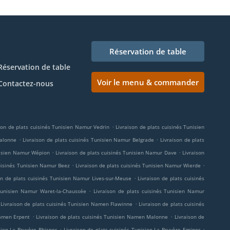
Réservation de table
Réservation de table
Voir le menu & commander
Contactez-nous
.
son de plats cuisinés Tunisien Namur Vedrin
Livraison de plats cuisinés Tunisien
.
.
Malonne
Livraison de plats cuisinés Tunisien Namur Belgrade
Livraison de plats
.
.
unisien Namur Wépion
Livraison de plats cuisinés Tunisien Namur Dave
Livraison
.
.
cuisinés Tunisien Namur Beez
Livraison de plats cuisinés Tunisien Namur Wierde
.
on de plats cuisinés Tunisien Namur Lives-sur-Meuse
Livraison de plats cuisinés
.
 Tunisien Namur Waret-la-Chaussée
Livraison de plats cuisinés Tunisien Namur
.
Livraison de plats cuisinés Tunisien Namen Flawinne
Livraison de plats cuisinés
.
.
Namen Erpent
Livraison de plats cuisinés Tunisien Namen Malonne
Livraison de
.
.
sien La Bruyère Rhisnes
Livraison de plats cuisinés Tunisien La Bruyère Emines