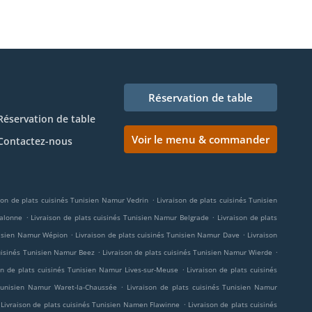
Réservation de table
Réservation de table
Voir le menu & commander
Contactez-nous
.
son de plats cuisinés Tunisien Namur Vedrin
Livraison de plats cuisinés Tunisien
.
.
Malonne
Livraison de plats cuisinés Tunisien Namur Belgrade
Livraison de plats
.
.
unisien Namur Wépion
Livraison de plats cuisinés Tunisien Namur Dave
Livraison
.
.
cuisinés Tunisien Namur Beez
Livraison de plats cuisinés Tunisien Namur Wierde
.
on de plats cuisinés Tunisien Namur Lives-sur-Meuse
Livraison de plats cuisinés
.
 Tunisien Namur Waret-la-Chaussée
Livraison de plats cuisinés Tunisien Namur
.
Livraison de plats cuisinés Tunisien Namen Flawinne
Livraison de plats cuisinés