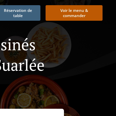
Réservation de
Voir le menu &
table
commander
isinés
uarlée