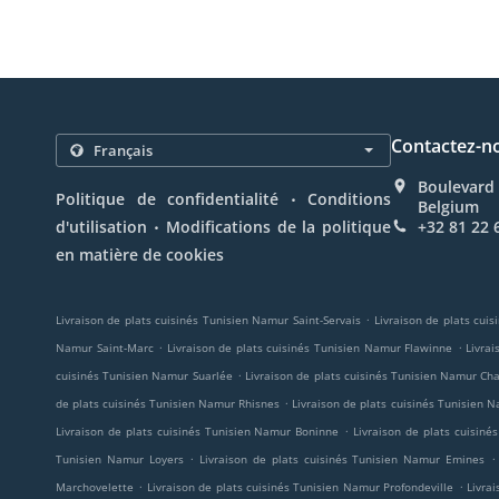
Contactez-n
Boulevard 
.
Politique de confidentialité
Conditions
Belgium
.
d'utilisation
Modifications de la politique
+32 81 22 
en matière de cookies
.
Livraison de plats cuisinés Tunisien Namur Saint-Servais
Livraison de plats cui
.
.
Namur Saint-Marc
Livraison de plats cuisinés Tunisien Namur Flawinne
Livra
.
cuisinés Tunisien Namur Suarlée
Livraison de plats cuisinés Tunisien Namur C
.
de plats cuisinés Tunisien Namur Rhisnes
Livraison de plats cuisinés Tunisien 
.
Livraison de plats cuisinés Tunisien Namur Boninne
Livraison de plats cuisin
.
.
Tunisien Namur Loyers
Livraison de plats cuisinés Tunisien Namur Emines
.
.
Marchovelette
Livraison de plats cuisinés Tunisien Namur Profondeville
Livra