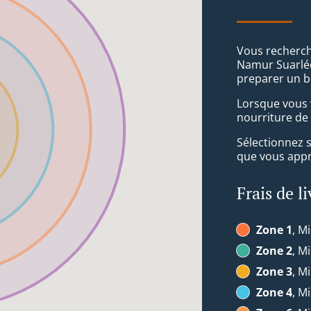
Vous recherch
Namur Suarlée
preparer un b
Lorsque vous v
nourriture de
Sélectionnez 
que vous appré
Frais de l
Zone 1
, Mi
Zone 2
, Mi
Zone 3
, Mi
Zone 4
, Mi