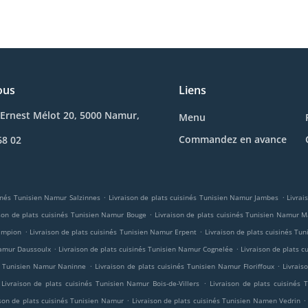
ous
Liens
Ernest Mélot 20, 5000 Namur,
Menu
Commandez en avance
68 02
.
.
sinés Tunisien Namur Salzinnes
Livraison de plats cuisinés Tunisien Namur Jambes
Livrai
.
ison de plats cuisinés Tunisien Namur Bouge
Livraison de plats cuisinés Tunisien Namur 
.
.
hampion
Livraison de plats cuisinés Tunisien Namur Erpent
Livraison de plats cuisinés T
.
.
Namur Daussoulx
Livraison de plats cuisinés Tunisien Namur Cognelée
Livraison de plats 
.
.
és Tunisien Namur Naninne
Livraison de plats cuisinés Tunisien Namur Floriffoux
Livrais
.
Livraison de plats cuisinés Tunisien Namur Bois-de-Villers
Livraison de plats cuisinés
.
.
ison de plats cuisinés Tunisien Namur
Livraison de plats cuisinés Tunisien Namen Vedrin