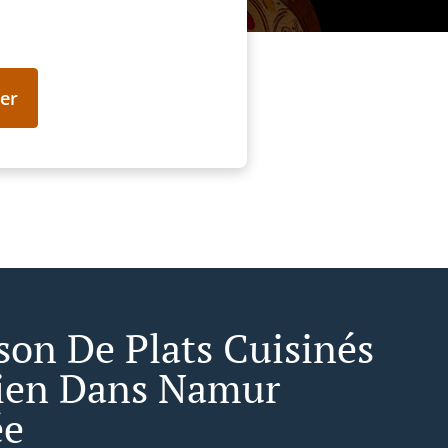
er
ison De Plats Cuisinés
ien Dans Namur
ée